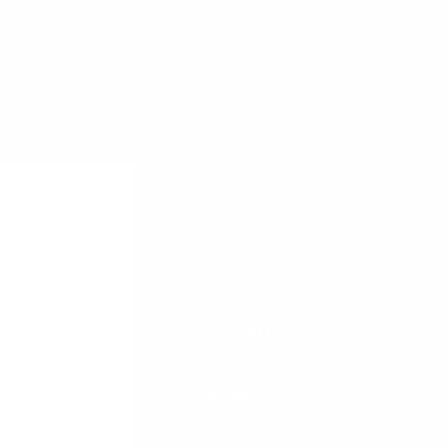
Historia snów
DISCOVER