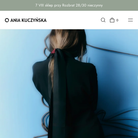
7 VIII sklep przy Rozbrat 28/30 nieczynny
PRZEJDŹ DO TREŚCI
0