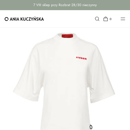
7 VIII sklep przy Rozbrat 28/30 nieczynny
PRZEJDŹ DO TREŚCI
0