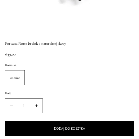
Fortuna Notte brelok z naturalnej skóry
Cena
€39,00
regularna
Rozmiar:
onesize
Ilość
Ilość
Zmniejsz
Zwiększ
ilość
ilość
dla
dla
DODAJ DO KOSZYKA
Fortuna
Fortuna