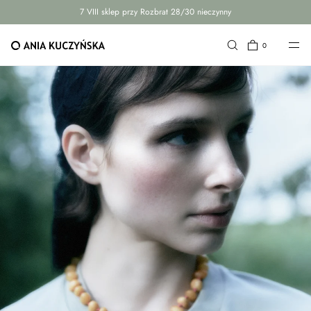
7 VIII sklep przy Rozbrat 28/30 nieczynny
PRZEJDŹ DO TREŚCI
0