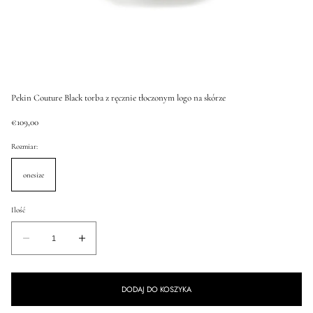
Pekin Couture Black torba z ręcznie tłoczonym logo na skórze
Cena
€109,00
regularna
Rozmiar:
onesize
Ilość
Ilość
Zmniejsz
Zwiększ
ilość
ilość
dla
dla
DODAJ DO KOSZYKA
Pekin
Pekin