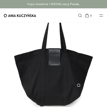
Kupuj świadomie i KOCHAJ naszą Planetę.
PRZEJDŹ DO TREŚCI
0