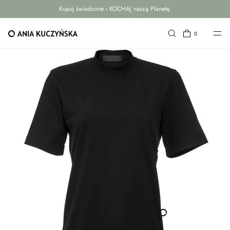
Kupuj świadomie i KOCHAJ naszą Planetę.
PRZEJDŹ DO TREŚCI
0