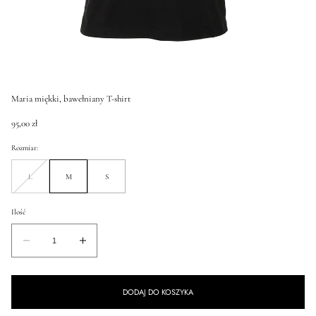
Maria miękki, bawełniany T-shirt
Cena
95,00 zł
regularna
Rozmiar:
L
M
S
Niedostępny
Ilość
Ilość
Zmniejsz
Zwiększ
ilość
ilość
dla
dla
DODAJ DO KOSZYKA
Maria
Maria